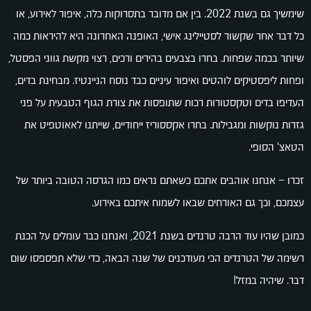
שימשיך גם בשנת 2022. בין אם מדובר בתסרוקות כלה, איפור לאירוע, או
כל דבר אחר שקשור לסטיילינג אישי, האופנה האחרונה היא להיראות כמה
שיותר בכמה שפחות. בחרו בצבעים בהירים ורכים, רצוי מקשת גווני הפסטל,
ופחות ליפסטיקים לוהטים ואיפור עיניים כבד נוסח הניינטיז. מבחינת בדים,
העדיפו בדים וטקסטורות רכות שתופסות את צורת הגוף הטבעית על פני
גזרות נוקשות ומגבילות. בחרו אקססוריז ייחודיים, שייתנו לאאוטפיט את
הטאצ' הסופי.
זכרו – אנחנו אוהבים אתכם כשאתם נראים כמו הגרסה הטובה ביותר של
עצמכם, וכך גם האורחים שבאו לשמוח איתכם באירוע.
כמובן שהיו עוד הרבה טרנדים בשנת 2021, ואנחנו כבר עומלים על הכנת
רשימה של הטרנדים הכי מעודכנים של שנה הבאה, כדי שלא תפספסו שום
דבר. שיהיה במזל!