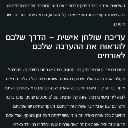
האירועים. אנחנו כבר הפסקנו לספור את סוגי הדוכנים היחודיים והחדשים.
כמה שיותר מקורי ויותר מאפיין את בעלי האירוע, כנראה שזה יותר טוב ויותר
מעודכן.
עריכת שולחן אישית – הדרך שלכם
להראות את ההערכה שלכם
לאורחים
מתכננים אירוע עם ארוחה, כמו חתונה, חינה או סתם מסיבה משפחתית?
מעולה. אנחנו לא באולם אירועים משנות השמונים שבו כל הצלחות נראות
אותו דבר. הדיבור היום הוא עריכה אישית, שבה כל סט נראה אחרת. זה יכול
לבוא לידי ביטוי בקיפול שונה של המפית, סכו"ם מסטים שונים, פתק ברכה
אישי עם שם או כל דבר שעולה על דעתכם. העיקר שייראו שהשקעתם
מחשבה בכל אורח ואורח. זה אולי עשוי לקחת קצת זמן ומאמץ, אבל אתם
תראו שזה יהיה שווה את זה כשהאורחים יגיעו ויתלהבו כמו ילד בארמון