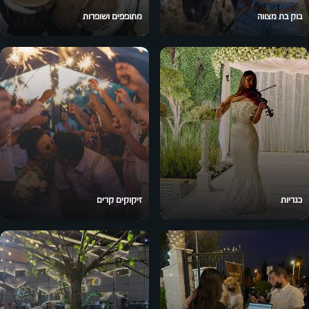
בוק בת מצווה
מתופפים ושופרות
כנריות
זיקוקים קרים