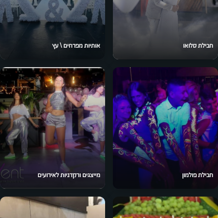
חבילת סלואו
אותיות מפרחים \ עץ
חבילת פולמון
מייצגים ורקדניות לאירועים