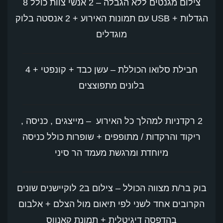
צילום מגנטים ללא הגבלה – 2 אנשי צוות כולל 8
הגדלות + USB עם תמונות האירוע + 2 אנסטה בלוק
מוגדלים
חבילת סלואו הכוללת – עשן כבד + קונפטי + 4
בלונים מתפוצצים
2 רקדניות למהלך כל האירוע – מייצגים , כניסה ,
ריקוד והרקדות / מתופפים + שופרות כולל כניסה
מיוחדת ומרגשת מעמד הר סיני
בוק בר/ת מצווה הכולל – צילום ב2 לוקיישנים שונים
הקרובים אחד לשני לפי תיאום מול הצלם + אלבום
בהדפסה דיגיטלית + תמונת קאנווס