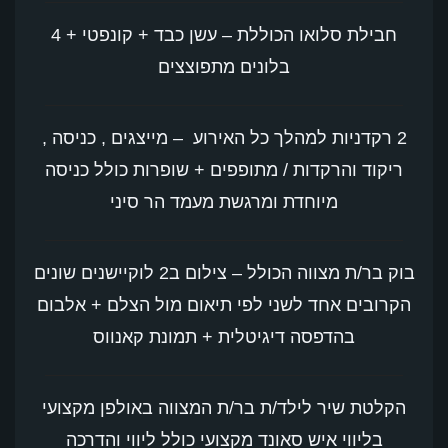
חבילת סלואו הכוללת – עשן כבד + קונפטי + 4
בלונים מתפוצצים
2 רקדניות למהלך כל האירוע – מייצגים , כניסה ,
ריקוד והרקדות / מתופפים + שופרות כולל כניסה
מיוחדת ומרגשת מעמד הר סיני
בוק בר/ת מצווה הכולל – צילום ב2 לוקיישנים שונים
הקרובים אחד לשני לפי תיאום מול הצלם + אלבום
בהדפסה דיגיטלית + תמונת קאנווס
הקלטת שיר לילד/ת בר/ת המצווה באולפן מקצועי
בליווי איש סאונד מקצועי כולל ליווי והדרכה