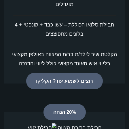
מוגדלים
חבילת סלואו הכוללת – עשן כבד + קונפטי + 4
בלונים מתפוצצים
הקלטת שיר לילד/ת בר/ת המצווה באולפן מקצועי
בליווי איש סאונד מקצועי כולל ליווי והדרכה
רוצים לשמוע עוד? הקליקו
20% הנחה
חבילת בר/בת מצווה