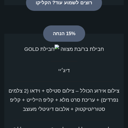
רוצים לשמוע עוד? הקליקו
15% הנחה
חבילת בר/בת מצווה
דיג׳יי
צילום אירוע הכולל – צילום סטילס + וידאו (2 צלמים
נפרדים) + עריכת סרט מלא + קליפ היילייט + קליפ
סטורי/טיקטוק + אלבום דיגיטלי מעוצב