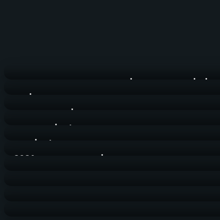
 לבלתי נשכח: המלצה מחוויית חתונה אמיתית
רובוט לדים
צילומי בר מצווה
די ג'יי לבר מצווה
די ג'יי לחינה
טרנדים ואטרקציות לאירועים בשנת 2021
מפיק אירוע
אישורי הגעה
בוק בת מצווה
מתופפים ושופרות